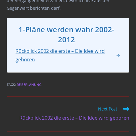
der Vergangenheit erzählen, bevor ich live aus der
Gegenwart berichten darf.
1-Pläne werden wahr 2002-
2012
Rückblick 2002 die erste – Die Idee wird
geboren
TAGS
:
REISEPLANUNG
Read
Next Post
more
Rückblick 2002 die erste – Die Idee wird geboren
articles