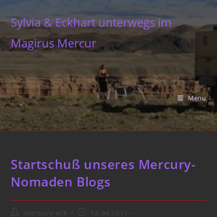
Skip
to
Sylvia & Eckhart unterwegs im
content
Magirus Mercur
Menu
Startschuß unseres Mercury-
Nomaden Blogs
Post
Post
mercury-eck
13.04.2011