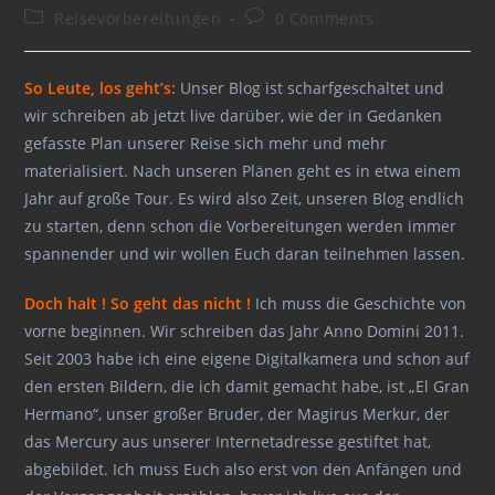
author:
published:
Post
Post
Reisevorbereitungen
0 Comments
category:
comments:
So Leute, los geht’s:
Unser Blog ist scharfgeschaltet und
wir schreiben ab jetzt live darüber, wie der in Gedanken
gefasste Plan unserer Reise sich mehr und mehr
materialisiert. Nach unseren Plänen geht es in etwa einem
Jahr auf große Tour. Es wird also Zeit, unseren Blog endlich
zu starten, denn schon die Vorbereitungen werden immer
spannender und wir wollen Euch daran teilnehmen lassen.
Doch halt ! So geht das nicht !
Ich muss die Geschichte von
vorne beginnen. Wir schreiben das Jahr Anno Domini 2011.
Seit 2003 habe ich eine eigene Digitalkamera und schon auf
den ersten Bildern, die ich damit gemacht habe, ist „El Gran
Hermano“, unser großer Bruder, der Magirus Merkur, der
das Mercury aus unserer Internetadresse gestiftet hat,
abgebildet. Ich muss Euch also erst von den Anfängen und