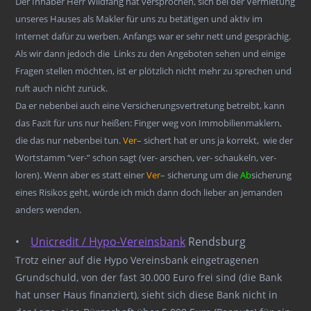
Der Inhaber Herr Wildfang hat versprochen, sich bei der Vermietung
unseres Hauses als Makler für uns zu betätigen und aktiv im
Internet dafür zu werben. Anfangs war er sehr nett und gesprächig.
Als wir dann jedoch die Links zu den Angeboten sehen und einige
Fragen stellen möchten, ist er plötzlich nicht mehr zu sprechen und
ruft auch nicht zurück.
Da er nebenbei auch eine Versicherungsvertretung betreibt, kann
das Fazit für uns nur heißen: Finger weg von Immobilienmaklern,
die das nur nebenbei tun.
Ver
– sichert hat er uns ja korrekt, wie der
Wortstamm “ver-” schon sagt (ver- arschen, ver- schaukeln, ver-
loren). Wenn aber es statt einer
Ver
– sicherung um die
Ab
sicherung
eines Risikos geht, würde ich mich dann doch lieber an jemanden
anders wenden.
•
Unicredit / Hypo-Vereinsbank
Rendsburg
Trotz einer auf die Hypo Vereinsbank eingetragenen
Grundschuld, von der fast 30.000 Euro frei sind (die Bank
hat unser Haus finanziert), sieht sich diese Bank nicht in