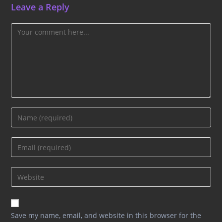
Leave a Reply
Comment
Enter
your
name
Enter
or
your
username
email
Enter
to
address
your
comment
to
website
comment
URL
Save my name, email, and website in this browser for the