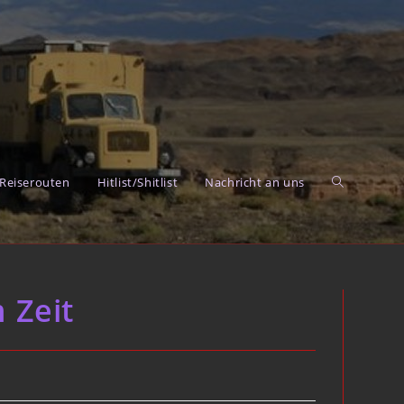
Reiserouten
Hitlist/Shitlist
Nachricht an uns
Toggle
 Zeit
website