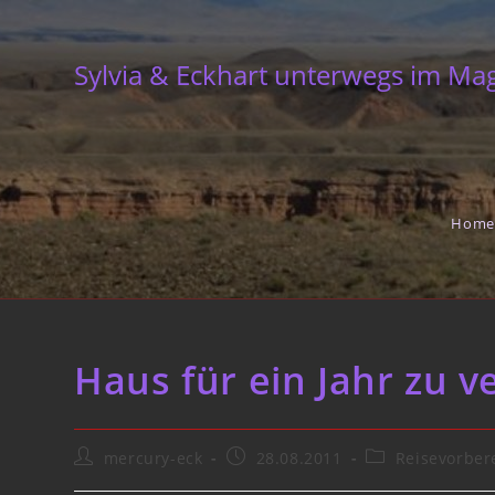
Skip
to
Sylvia & Eckhart unterwegs im Ma
content
Home
Haus für ein Jahr zu v
Post
Post
Post
mercury-eck
28.08.2011
Reisevorber
author:
published:
category: