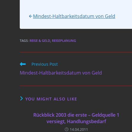
Mindest-Haltbarkeitsdatum von Geld
TAGS
:
REISE & GELD
,
REISEPLANUNG
Read
Previous Post
more
Mindest-Haltbarkeitsdatum von Geld
articles
YOU MIGHT ALSO LIKE
Rückblick 2003 die erste – Geldquelle 1
versiegt, Handlungsbedarf
14.04.2011