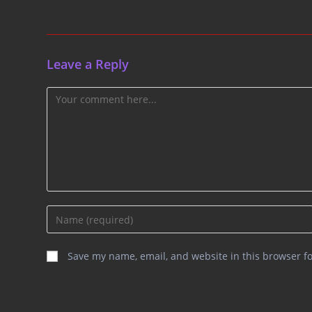
Leave a Reply
Comment
Enter
your
name
Save my name, email, and website in this browser f
or
username
to