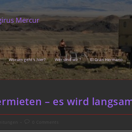
girus Mercur
Worum geht’s hier?
Wer sind wir ?
El Gran Hermano
ermieten – es wird langsam
Post
eitungen
0 Comments
comments: