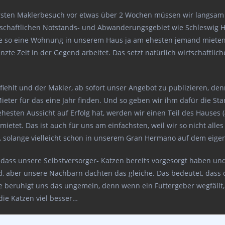
rsten Maklerbesuch vor etwas über 2 Wochen müssen wir langsam
irtschaftlichen Notstands- und Abwanderungsgebiet wie Schleswig 
rde so eine Wohnung in unserem Haus ja am ehesten jemand mieten
nzte Zeit in der Gegend arbeitet. Das setzt natürlich wirtschaftlic
ehlt und der Makler, ab sofort unser Angebot zu publizieren, denn
Mieter für das eine Jahr finden. Und so geben wir ihm dafür die Sta
esten Aussicht auf Erfolg hat, werden wir einen Teil des Hauses (
ietet. Das ist auch für uns am einfachsten, weil wir so nicht al
ug, solange vielleicht schon in unserem Gran Hermano auf dem ei
 dass unsere Selbstversorger- Katzen bereits vorgesorgt haben un
d, aber unsere Nachbarn dachten das gleiche. Das bedeutet, dass di
Reise beruhigt uns das ungemein, denn wenn ein Futtergeber wegfäl
die Katzen viel besser…