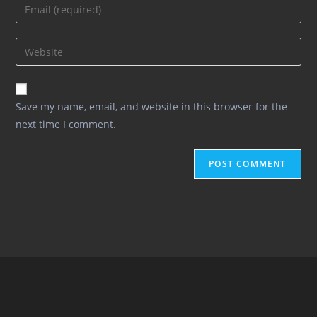
Enter
or
your
username
email
Enter
to
address
your
comment
to
website
comment
URL
Save my name, email, and website in this browser for the
(optional)
next time I comment.