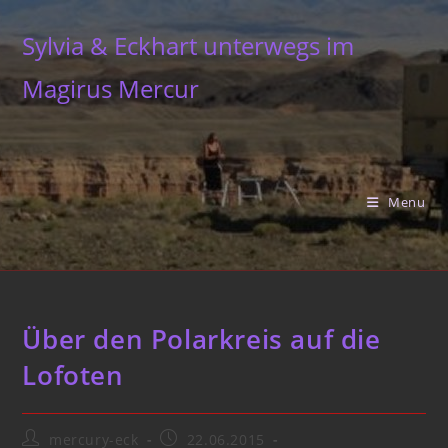
Skip
to
Sylvia & Eckhart unterwegs im
content
Magirus Mercur
Menu
Über den Polarkreis auf die
Lofoten
Post
Post
mercury-eck
22.06.2015