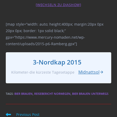
[WECHSELN ZU DIASHOW]
[map style=”width: auto; height:400px; margin:20px 0px
20px 0px; border: 1px solid black;”
gpx=”https://www.mercury-nomaden.net/wp-
content/uploads/2015-p6-Ramberg.gpx”]
3-Nordkap 2015
Midnattsol
Kilometer-die kürzeste Tagesetappe
TAGS
:
BIER BRAUEN
,
REISEBERICHT NORWEGEN
,
BIER BRAUEN UNTERWEGS
Read
Previous Post