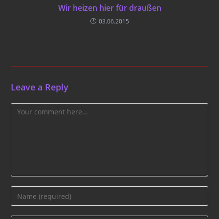
Wir heizen hier für draußen
03.06.2015
Leave a Reply
Comment
Enter
your
name