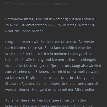
author:
published:
Post
Post
Nordkap 2015
0 Comments
category:
comments:
Bordbuch-Eintrag: Ankunft in Ramberg auf den Lofoten
19.6.2015, Kilometerstand 2179, 25. Reisetag. Wetter 10
Grad, die Sonne brennt.
Langsam tuckern wir die RV17, die Küstenstraße, weiter
nach Norden. Diese Straße ist landschaftlich eine der
schönsten Strecken, die ich in meinem Leben gesehen
habe. Die Straße ist eng und kurvenreich und schlängelt
sich an der Küste um jeden Fjord herum, taugt also wirklich
zum Ansehen und Erleben, aber nicht um schnell vorwärts
zu kommen. Es gibt immer wieder Unterbrechungen der
Straße an Fjorden, die nicht überbrückt oder untertunnelt
werden können. Hier geht es dann mit der Fähre weiter.
Auf einer dieser Fähren überqueren wir dann den
Polarkreis. Da diese Strecke wegen ihrer Schönheit von