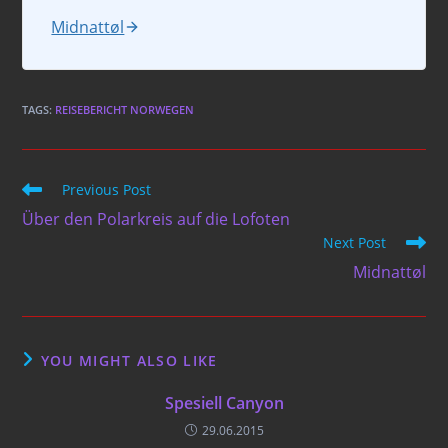
Midnattøl
TAGS
:
REISEBERICHT NORWEGEN
Read
Previous Post
more
Über den Polarkreis auf die Lofoten
articles
Next Post
Midnattøl
YOU MIGHT ALSO LIKE
Spesiell Canyon
29.06.2015