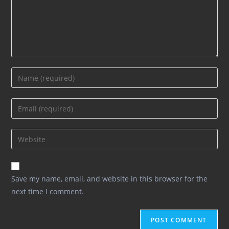
Enter
your
name
Enter
or
your
username
email
Enter
to
address
your
comment
to
website
comment
URL
Save my name, email, and website in this browser for the
(optional)
next time I comment.