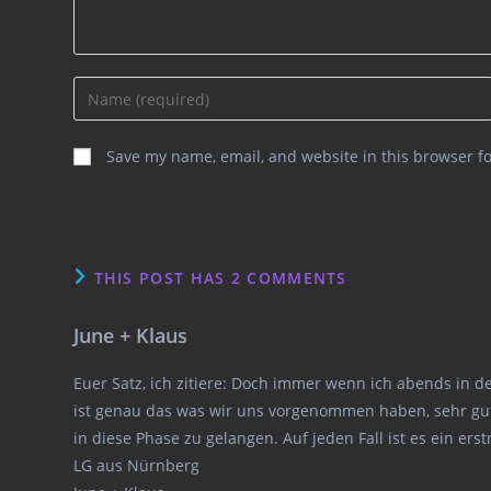
Enter
your
name
Save my name, email, and website in this browser f
or
username
to
comment
THIS POST HAS 2 COMMENTS
June + Klaus
Euer Satz, ich zitiere: Doch immer wenn ich abends in d
ist genau das was wir uns vorgenommen haben, sehr gut 
in diese Phase zu gelangen. Auf jeden Fall ist es ein er
LG aus Nürnberg