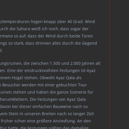
search
agstemperaturen liegen knapp über 40 Grad. Wind
urch die Sahara weiß ich noch, dass sogar der
Hermano so auf, dass der Wind durch beide Türen
ngs so stark, dass drinnen alles durch die Gegend
d.
ungsruinen, die zwischen 1.500 und 2.000 Jahren alt
en. Eine der eindrucksvollsten Festungen ist Ayaz
 einem Hügel stehen. Obwohl Ayaz Qala als
sten Besucher werden mit einer gebuchten Tour
 Ruinen stehen und haben die ganze Szenerie für
erumklettern. Die Festungen von Ayaz Qala
davon bei dieser einfachen Bauweise nach so
ivem Stein in unseren Breiten nach so langer Zeit
o früher schon eine größere Ansiedlung. An den
ur hatte, die Festungen sollten das damalige