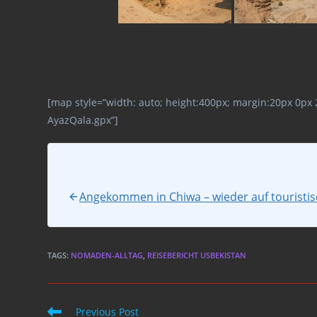
[map style=”width: auto; height:400px; margin:20px 0px
AyazQala.gpx”]
Angekommen in Chiwa – wieder auf touristi
TAGS
:
NOMADEN-ALLTAG
,
REISEBERICHT USBEKISTAN
Read
Previous Post