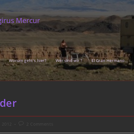
girus Mercur
Worum geht’s hier?
Wer sind wir ?
El Gran Hermano
eder
Post
n 2012
2 Comments
comments: