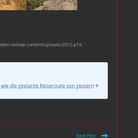
omaden.net/wp-content/uploads/2012-p19-
lt wie die geplante Reiseroute von gestern
Next Post