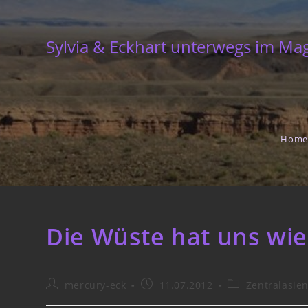
Skip
to
Sylvia & Eckhart unterwegs im Ma
content
Home
Die Wüste hat uns wi
Post
Post
Post
mercury-eck
11.07.2012
Zentralasie
author:
published:
category: