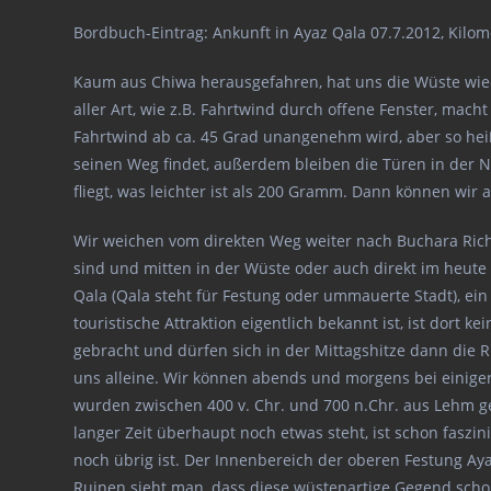
Bordbuch-Eintrag: Ankunft in Ayaz Qala 07.7.2012, Kilom
Kaum aus Chiwa herausgefahren, hat uns die Wüste wied
aller Art, wie z.B. Fahrtwind durch offene Fenster, mac
Fahrtwind ab ca. 45 Grad unangenehm wird, aber so heiß
seinen Weg findet, außerdem bleiben die Türen in der N
fliegt, was leichter ist als 200 Gramm. Dann können wi
Wir weichen vom direkten Weg weiter nach Buchara Richt
sind und mitten in der Wüste oder auch direkt im heute 
Qala (Qala steht für Festung oder ummauerte Stadt), ei
touristische Attraktion eigentlich bekannt ist, ist dort
gebracht und dürfen sich in der Mittagshitze dann die 
uns alleine. Wir können abends und morgens bei einig
wurden zwischen 400 v. Chr. und 700 n.Chr. aus Lehm g
langer Zeit überhaupt noch etwas steht, ist schon faszin
noch übrig ist. Der Innenbereich der oberen Festung Ay
Ruinen sieht man, dass diese wüstenartige Gegend scho