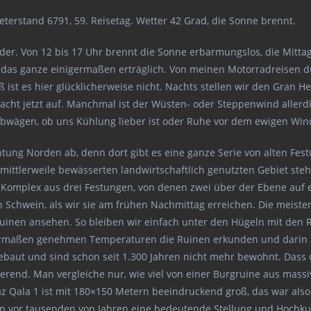
eterstand 6791, 59. Reisetag. Wetter 42 Grad, die Sonne brennt.
er. Von 12 bis 17 Uhr brennt die Sonne erbarmungslos, die Mitt
ht das ganze einigermaßen erträglich. Von meinen Motorradreisen d
 ist es hier glücklicherweise nicht. Nachts stellen wir den Gran 
acht jetzt auf. Manchmal ist der Wüsten- oder Steppenwind allerdi
r abwägen, ob uns Kühlung lieber ist oder Ruhe vor dem ewigen Win
ung Norden ab, denn dort gibt es eine ganze Serie von alten Fest
mittlerweile bewässerten landwirtschaftlich genutzten Gebiet steh
n Komplex aus drei Festungen, von denen zwei über der Ebene auf
 kein Schwein, als wir sie am frühen Nachmittag erreichen. Die mei
Ruinen ansehen. So bleiben wir einfach unter den Hügeln mit den
ermaßen genehmen Temperaturen die Ruinen erkunden und darin h
ebaut und sind schon seit 1.300 Jahren nicht mehr bewohnt. Dass 
ierend. Man vergleiche nur, wie viel von einer Burgruine aus mass
az Qala 1 ist mit 180×150 Metern beeindruckend groß, das war als
n vor tausenden von Jahren eine bedeutende Stellung und Hochkult