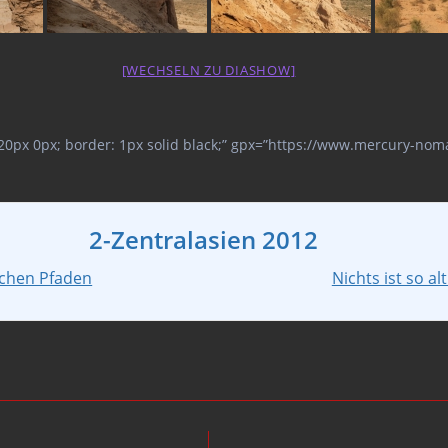
[WECHSELN ZU DIASHOW]
 20px 0px; border: 1px solid black;” gpx=”https://www.mercury-n
2-Zentralasien 2012
schen Pfaden
Nichts ist so a