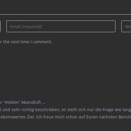
Enter
Ente
your
your
email
webs
or the next time I comment.
address
URL
to
(opti
comment
er “milden” Abendluft …
und sehr richtig beschrieben, es stellt sich nur die Frage wie la
strebenswertes Ziel. Ich freue mich schon auf Euren nächsten Berich