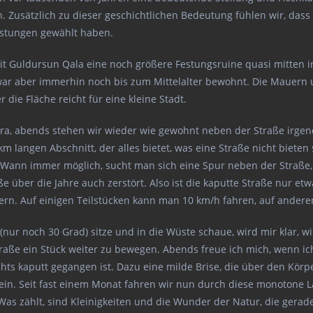
Zusätzlich zu dieser geschichtlichen Bedeutung fühlen wir, dass
Festungen gewählt haben.
it Guldursun Qala eine noch größere Festungsruine quasi mitten i
t, war aber immerhin noch bis zum Mittelalter bewohnt. Die Mauer
er die Fläche reicht für eine kleine Stadt.
a, abends stehen wir wieder wie gewohnt neben der Straße irgend
km langen Abschnitt, der alles bietet, was eine Straße nicht bieten
. Wann immer möglich, sucht man sich eine Spur neben der Straße,
 über die Jahre auch zerstört. Also ist die kaputte Straße nur et
ern. Auf einigen Teilstücken kann man 10 km/h fahren, auf andere
ur noch 30 Grad) sitze und in die Wüste schaue, wird mir klar, wi
Straße ein Stück weiter zu bewegen. Abends freue ich mich, wenn 
hts kaputt gegangen ist. Dazu eine milde Brise, die über den Körp
sein. Seit fast einem Monat fahren wir nun durch diese monotone L
. Was zählt, sind Kleinigkeiten und die Wunder der Natur, die gera