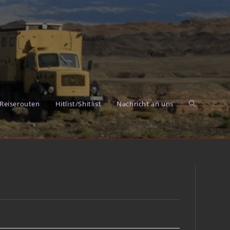
Reiserouten
Hitlist/Shitlist
Nachricht an uns
Toggle
website