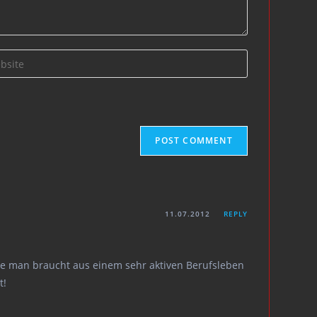
r
ite
onal)
11.07.2012
REPLY
nge man braucht aus einem sehr aktiven Berufsleben
t!