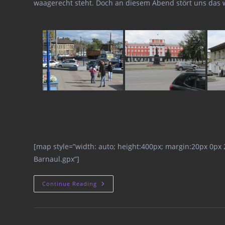
waagerecht steht. Doch an diesem Abend stört uns das
[map style=”width: auto; height:400px; margin:20px 0px
Barnaul.gpx”]
Barnaul
Continue Reading
–
One
Night
In
The