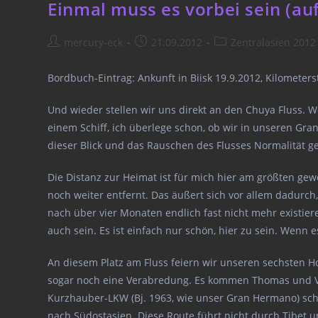
City
Einmal muss es vorbei sein (a
Post
Post
Post
mercury-eck
21.09.2012
Zentralasien 2012
author:
published:
category:
Bordbuch-Eintrag: Ankunft in Biisk 19.9.2012, Kilometer
Und wieder stellen wir uns direkt an den Chuya Fluss. W
einem Schiff, ich überlege schon, ob wir in unseren Gra
dieser Blick und das Rauschen des Flusses Normalität g
Die Distanz zur Heimat ist für mich hier am größten ge
noch weiter entfernt. Das äußert sich vor allem dadurc
nach über vier Monaten endlich fast nicht mehr existie
auch sein. Es ist einfach nur schön, hier zu sein. Wenn 
An diesem Platz am Fluss feiern wir unseren sechsten 
sogar noch eine Verabredung. Es kommen Thomas und Ver
Kurzhauber-LKW (Bj. 1963, wie unser Gran Hermano) scho
nach Südostasien. Diese Route führt nicht durch Tibet u