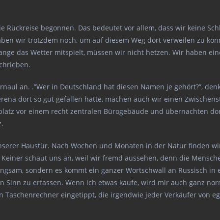
s die Rückreise begonnen. Das bedeutet vor allem, dass wir keine 
en wir trotzdem noch, um auf diesem Weg dort verweilen zu könne
ange das Wetter mitspielt, müssen wir nicht hetzen. Wir haben ei
schrieben.
Barnaul an. .”Wer in Deutschland hat diesen Namen je gehört?”, denk
na dort so gut gefallen hatte, machen auch wir einen Zwischenst
platz vor einem recht zentralen Bürogebäude und übernachten dort.
z.
or unserer Haustür. Nach Wochen und Monaten in der Natur finden 
. Keiner schaut uns an, weil wir fremd aussehen, denn die Mensch
angsam, sondern es kommt ein ganzer Wortschwall an Russisch in 
 Sinn zu erfassen. Wenn ich etwas kaufe, wird mir auch ganz norm
n Taschenrechner eingetippt, die irgendwie jeder Verkäufer von e