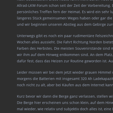
Allrad-LKW-Forum schon seit der Zeit der Vorbereitung. 
persönliches Treffen fern der Heimat. Es wird ein sehr 
längeres Stück gemeinsamen Weges haben oder gar die 
und wir beginnen unseren Abstieg aus dem Gebirge zurü
Unterwegs gibt es noch ein paar rudimentäre Felszeich
Wochen alles aussieht. Die Fahrt Richtung Norden biet
Farben des Herbstes. Die meisten Souvenirstände sind mit
wir ihm auf dem Hinweg entkommen sind. An dem Platz, 
dafür fest, dass das Heizen zur Routine geworden ist. Au
Leider müssen wir bei dem jetzt wieder grauen Himmel u
morgens die Batterien mit insgesamt 320 Ah Ladekapazit
noch nicht zu alt, aber bei Käufen aus dem Internet ka
Kurz bevor wir dann die Berge ganz verlassen, stellen w
Die Berge hier erscheinen uns schon klein, auf dem Hin
mal wieder, wie relativ und subjektiv doch alles ist, e