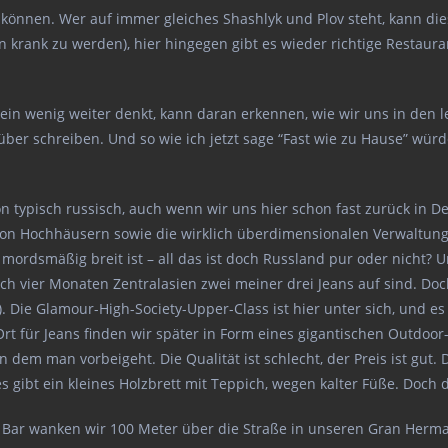
n können. Wer auf immer gleiches Shashlyk und Plov steht, kann di
n krank zu werden), hier hingegen gibt es wieder richtige Restaura
 ein wenig weiter denkt, kann daran erkennen, wie wir uns in den
rüber schreiben. Und so wie ich jetzt sage “Fast wie zu Hause” wür
hon typisch russisch, auch wenn wir uns hier schon fast zurück in D
t von Hochhäusern sowie die wirklich überdimensionalen Verwaltu
ch mordsmäßig breit ist – all das ist doch Russland pur oder nicht
ch vier Monaten Zentralasien zwei meiner drei Jeans auf sind. Doch
. Die Glamour-High-Society-Upper-Class ist hier unter sich, und
Ort für Jeans finden wir später in Form eines gigantischen Outdo
 dem man vorbeigeht. Die Qualität ist schlecht, der Preis ist gut.
 gibt ein kleines Holzbrett mit Teppich, wegen kalter Füße. Doch d
 Bar wanken wir 100 Meter über die Straße in unseren Gran Herman