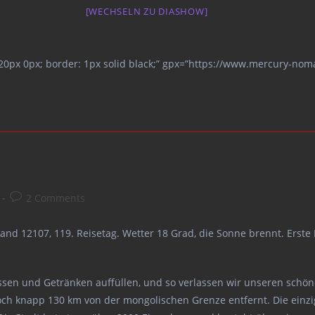
[WECHSELN ZU DIASHOW]
 20px 0px; border: 1px solid black;” gpx=”https://www.mercury-no
Post
2 Comments
comments:
tand 12107, 119. Reisetag. Wetter 18 Grad, die Sonne brennt. Erste
sen und Getränken auffüllen, und so verlassen wir unseren schöne
och knapp 130 km von der mongolischen Grenze entfernt. Die einz