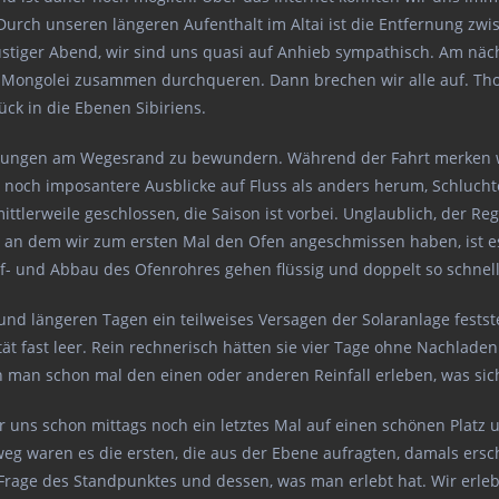
Durch unseren längeren Aufenthalt im Altai ist die Entfernung zwis
lustiger Abend, wir sind uns quasi auf Anhieb sympathisch. Am näc
Mongolei zusammen durchqueren. Dann brechen wir alle auf. Thom
ck in die Ebenen Sibiriens.
nungen am Wegesrand zu bewundern. Während der Fahrt merken wir,
et noch imposantere Ausblicke auf Fluss als anders herum, Schluc
tlerweile geschlossen, die Saison ist vorbei. Unglaublich, der Reg
an dem wir zum ersten Mal den Ofen angeschmissen haben, ist es
f- und Abbau des Ofenrohres gehen flüssig und doppelt so schnell v
nd längeren Tagen ein teilweises Versagen der Solaranlage fests
ät fast leer. Rein rechnerisch hätten sie vier Tage ohne Nachlad
nn man schon mal den einen oder anderen Reinfall erleben, was sic
ir uns schon mittags noch ein letztes Mal auf einen schönen Platz 
weg waren es die ersten, die aus der Ebene aufragten, damals ers
ine Frage des Standpunktes und dessen, was man erlebt hat. Wir er