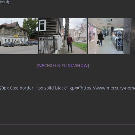
 wenig…
[WECHSELN ZU DIASHOW]
 20px 0px; border: 1px solid black;” gpx=”https://www.mercury-n