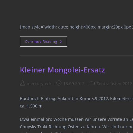
[map style=”width: auto; height:400px; margin:20px 0px
Einmal
Continue Reading
Muss
Es
Vorbei
Sein
(auf
Nomaden
Kleiner Mongolei-Ersatz
O-
He)
Post
Post
Post
mercury-eck
13.09.2012
Zentralasien 2012
author:
published:
category:
Bordbuch-Eintrag: Ankunft in Kurai 5.9.2012, Kilometers
ca. 1.500 m.
Etwa einmal pro Woche müssen wir unsere Vorräte an Es
Chuysky Trakt Richtung Osten zu fahren. Wir sind nur n