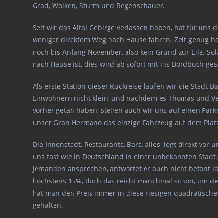
Grad, Wolken, Sturm und Regenschauer.
Seit wir das Altai Gebirge verlassen haben, hat für un
weniger direktem Weg nach Hause fahren. Zeit genug hab
noch bis Anfang November, also kein Grund zur Eile. Sol
nach Hause ist, dies wird ab sofort mit ins Bordbuch ge
Als erste Station dieser Rückreise laufen wir die Stadt 
Einwohnern nicht klein, und nachdem es Thomas und Vere
vorher getan haben, stellen auch wir uns auf einen Park
unser Gran Hermano das einzige Fahrzeug auf dem Plat
Die Innenstadt, Restaurants, Bars, alles liegt direkt v
uns fast wie in Deutschland in einer unbekannten Stadt
jemanden ansprechen, antwortet er auch nicht betont l
höchstens 15%, doch das reicht manchmal schon, um den
hat man den Preis immer in diese riesigen quadratische
gehalten.