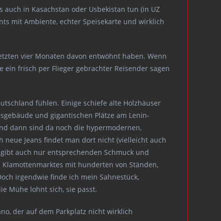
es auch in Kasachstan oder Usbekistan tun (in UZ
nts mit Ambiente, echter Speisekarte und wirklich
 letzten vier Monaten davon entwöhnt haben. Wenn
de ein frisch per Flieger gebrachter Reisender sagen
eutschland fühlen. Einige schiefe alte Holzhäuser
ngsgebäude und gigantischen Plätze am Lenin-
? Und dann sind da noch die hypermodernen,
 neue Jeans findet man dort nicht (vielleicht auch
 es gibt auch nur entsprechenden Schmuck und
or- Klamottenmarktes mit hunderten von Ständen,
 Doch irgendwie finde ich mein Sahnestück,
ie Mühe lohnt sich, sie passt.
o, der auf dem Parkplatz nicht wirklich