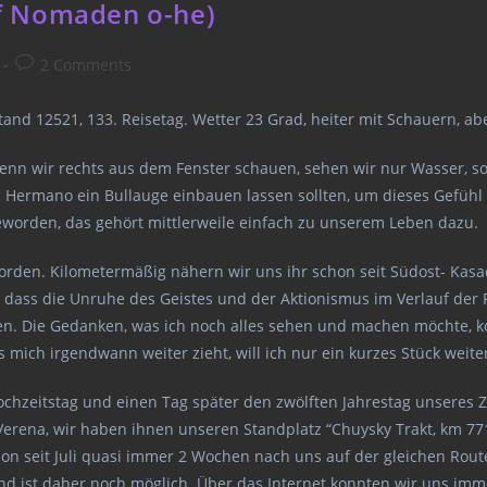
uf Nomaden o-he)
Post
2 Comments
comments:
stand 12521, 133. Reisetag. Wetter 23 Grad, heiter mit Schauern, a
enn wir rechts aus dem Fenster schauen, sehen wir nur Wasser, so
n Hermano ein Bullauge einbauen lassen sollten, um dieses Gefühl
eworden, das gehört mittlerweile einfach zu unserem Leben dazu.
worden. Kilometermäßig nähern wir uns ihr schon seit Südost- Kasa
h, dass die Unruhe des Geistes und der Aktionismus im Verlauf der
ren. Die Gedanken, was ich noch alles sehen und machen möchte, ko
es mich irgendwann weiter zieht, will ich nur ein kurzes Stück wei
Hochzeitstag und einen Tag später den zwölften Jahrestag unsere
ena, wir haben ihnen unseren Standplatz “Chuysky Trakt, km 771”
n seit Juli quasi immer 2 Wochen nach uns auf der gleichen Rout
nd ist daher noch möglich. Über das Internet konnten wir uns imm