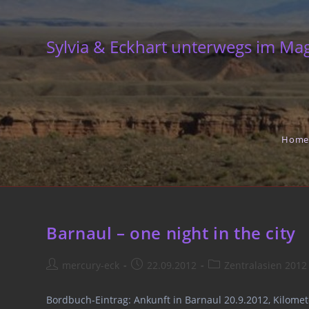
Skip
to
Sylvia & Eckhart unterwegs im Ma
content
Home
Barnaul – one night in the city
Post
Post
Post
mercury-eck
22.09.2012
Zentralasien 2012
author:
published:
category:
Bordbuch-Eintrag: Ankunft in Barnaul 20.9.2012, Kilomet